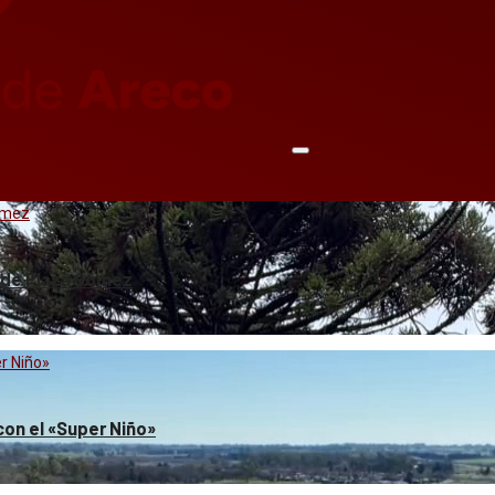
Gómez
o de Plaza Gómez
er Niño»
 con el «Super Niño»