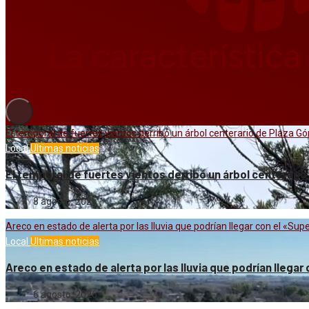
El temporal de fuertes vientos derribó un árbol centerario de Plaza 
Local
Ultimas noticias
El temporal de fuertes vientos derribó un árbol centerari
8 agosto, 2026
Areco en estado de alerta por las lluvia que podrían llegar con el «Sup
Local
Ultimas noticias
Areco en estado de alerta por las lluvia que podrían llegar
6 agosto, 2026