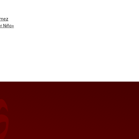
Gómez
er Niño»