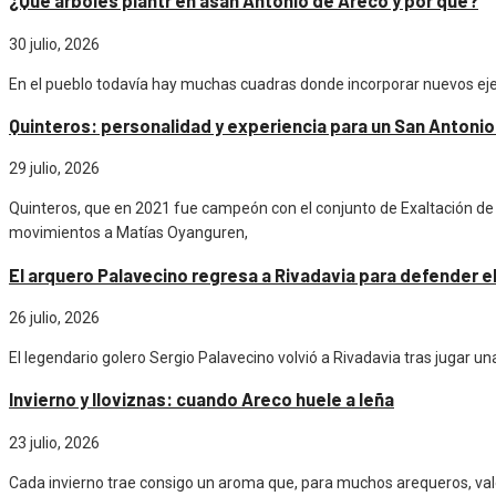
¿Qué árboles plantr en asan Antonio de Areco y por qué?
30 julio, 2026
En el pueblo todavía hay muchas cuadras donde incorporar nuevos ejem
Quinteros: personalidad y experiencia para un San Antonio 
29 julio, 2026
Quinteros, que en 2021 fue campeón con el conjunto de Exaltación de la
movimientos a Matías Oyanguren,
El arquero Palavecino regresa a Rivadavia para defender 
26 julio, 2026
El legendario golero Sergio Palavecino volvió a Rivadavia tras jugar un
Invierno y lloviznas: cuando Areco huele a leña
23 julio, 2026
Cada invierno trae consigo un aroma que, para muchos arequeros, val