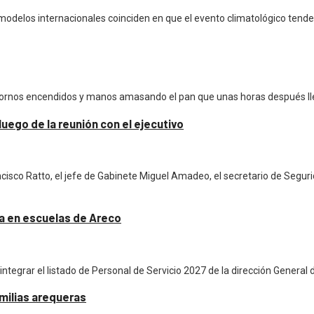
 modelos internacionales coinciden en que el evento climatológico tender
ornos encendidos y manos amasando el pan que unas horas después lle
uego de la reunión con el ejecutivo
isco Ratto, el jefe de Gabinete Miguel Amadeo, el secretario de Segur
eza en escuelas de Areco
 integrar el listado de Personal de Servicio 2027 de la dirección General
amilias arequeras