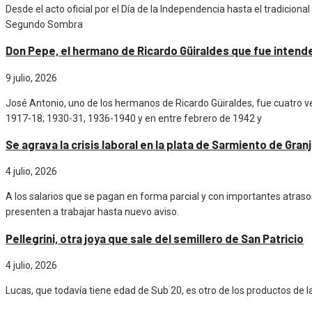
Desde el acto oficial por el Día de la Independencia hasta el tradicion
Segundo Sombra
Don Pepe, el hermano de Ricardo Güiraldes que fue intend
9 julio, 2026
José Antonio, uno de los hermanos de Ricardo Güiraldes, fue cuatro vec
1917-18; 1930-31, 1936-1940 y en entre febrero de 1942 y
Se agrava la crisis laboral en la plata de Sarmiento de Gran
4 julio, 2026
A los salarios que se pagan en forma parcial y con importantes atras
presenten a trabajar hasta nuevo aviso.
Pellegrini, otra joya que sale del semillero de San Patricio
4 julio, 2026
Lucas, que todavía tiene edad de Sub 20, es otro de los productos de la