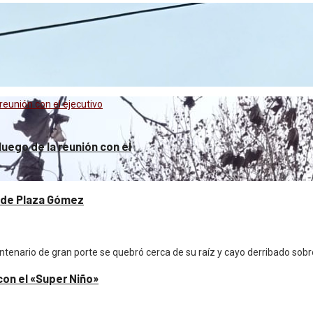
reunión con el ejecutivo
uego de la reunión con el
o de Plaza Gómez
centenario de gran porte se quebró cerca de su raíz y cayo derribado so
 con el «Super Niño»