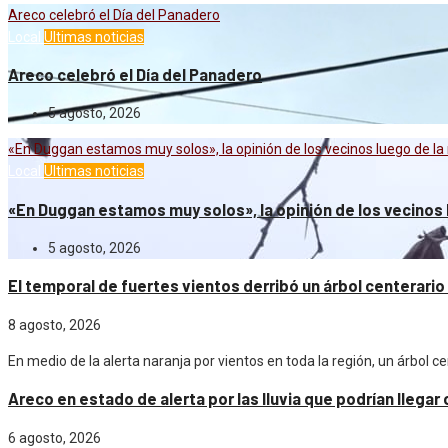
Areco celebró el Día del Panadero
Local
Ultimas noticias
Areco celebró el Día del Panadero
5 agosto, 2026
«En Duggan estamos muy solos», la opinión de los vecinos luego de la 
Local
Ultimas noticias
«En Duggan estamos muy solos», la opinión de los vecinos l
5 agosto, 2026
El temporal de fuertes vientos derribó un árbol centerari
8 agosto, 2026
En medio de la alerta naranja por vientos en toda la región, un árbol 
Areco en estado de alerta por las lluvia que podrían llegar
6 agosto, 2026