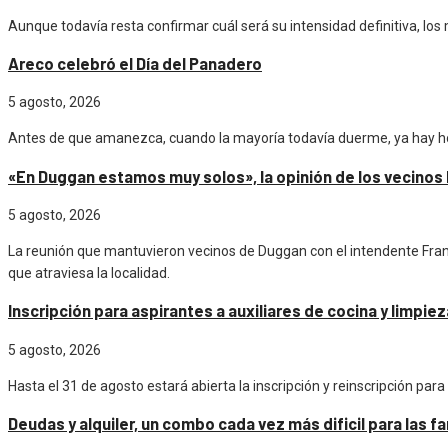
Aunque todavía resta confirmar cuál será su intensidad definitiva, los
Areco celebró el Día del Panadero
5 agosto, 2026
Antes de que amanezca, cuando la mayoría todavía duerme, ya hay h
«En Duggan estamos muy solos», la opinión de los vecinos l
5 agosto, 2026
La reunión que mantuvieron vecinos de Duggan con el intendente Franc
que atraviesa la localidad.
Inscripción para aspirantes a auxiliares de cocina y limpi
5 agosto, 2026
Hasta el 31 de agosto estará abierta la inscripción y reinscripción para
Deudas y alquiler, un combo cada vez más dificil para las f