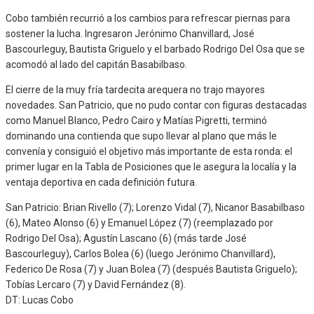
Cobo también recurrió a los cambios para refrescar piernas para
sostener la lucha. Ingresaron Jerónimo Chanvillard, José
Bascourleguy, Bautista Griguelo y el barbado Rodrigo Del Osa que se
acomodó al lado del capitán Basabilbaso.
El cierre de la muy fría tardecita arequera no trajo mayores
novedades. San Patricio, que no pudo contar con figuras destacadas
como Manuel Blanco, Pedro Cairo y Matías Pigretti, terminó
dominando una contienda que supo llevar al plano que más le
convenía y consiguió el objetivo más importante de esta ronda: el
primer lugar en la Tabla de Posiciones que le asegura la localía y la
ventaja deportiva en cada definición futura.
San Patricio: Brian Rivello (7); Lorenzo Vidal (7), Nicanor Basabilbaso
(6), Mateo Alonso (6) y Emanuel López (7) (reemplazado por
Rodrigo Del Osa); Agustín Lascano (6) (más tarde José
Bascourleguy), Carlos Bolea (6) (luego Jerónimo Chanvillard),
Federico De Rosa (7) y Juan Bolea (7) (después Bautista Griguelo);
Tobías Lercaro (7) y David Fernández (8).
DT: Lucas Cobo