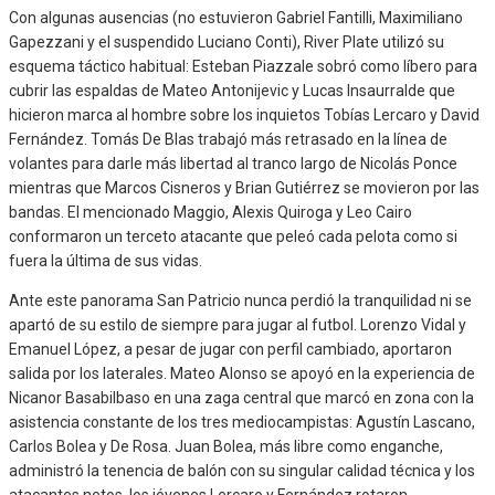
Con algunas ausencias (no estuvieron Gabriel Fantilli, Maximiliano
Gapezzani y el suspendido Luciano Conti), River Plate utilizó su
esquema táctico habitual: Esteban Piazzale sobró como líbero para
cubrir las espaldas de Mateo Antonijevic y Lucas Insaurralde que
hicieron marca al hombre sobre los inquietos Tobías Lercaro y David
Fernández. Tomás De Blas trabajó más retrasado en la línea de
volantes para darle más libertad al tranco largo de Nicolás Ponce
mientras que Marcos Cisneros y Brian Gutiérrez se movieron por las
bandas. El mencionado Maggio, Alexis Quiroga y Leo Cairo
conformaron un terceto atacante que peleó cada pelota como si
fuera la última de sus vidas.
Ante este panorama San Patricio nunca perdió la tranquilidad ni se
apartó de su estilo de siempre para jugar al futbol. Lorenzo Vidal y
Emanuel López, a pesar de jugar con perfil cambiado, aportaron
salida por los laterales. Mateo Alonso se apoyó en la experiencia de
Nicanor Basabilbaso en una zaga central que marcó en zona con la
asistencia constante de los tres mediocampistas: Agustín Lascano,
Carlos Bolea y De Rosa. Juan Bolea, más libre como enganche,
administró la tenencia de balón con su singular calidad técnica y los
atacantes netos, los jóvenes Lercaro y Fernández rotaron