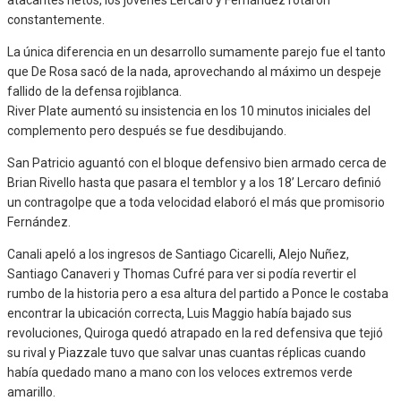
constantemente.
La única diferencia en un desarrollo sumamente parejo fue el tanto
que De Rosa sacó de la nada, aprovechando al máximo un despeje
fallido de la defensa rojiblanca.
River Plate aumentó su insistencia en los 10 minutos iniciales del
complemento pero después se fue desdibujando.
San Patricio aguantó con el bloque defensivo bien armado cerca de
Brian Rivello hasta que pasara el temblor y a los 18’ Lercaro definió
un contragolpe que a toda velocidad elaboró el más que promisorio
Fernández.
Canali apeló a los ingresos de Santiago Cicarelli, Alejo Nuñez,
Santiago Canaveri y Thomas Cufré para ver si podía revertir el
rumbo de la historia pero a esa altura del partido a Ponce le costaba
encontrar la ubicación correcta, Luis Maggio había bajado sus
revoluciones, Quiroga quedó atrapado en la red defensiva que tejió
su rival y Piazzale tuvo que salvar unas cuantas réplicas cuando
había quedado mano a mano con los veloces extremos verde
amarillo.