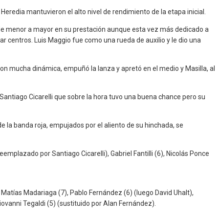
redia mantuvieron el alto nivel de rendimiento de la etapa inicial.
e de menor a mayor en su prestación aunque esta vez más dedicado a
ar centros. Luis Maggio fue como una rueda de auxilio y le dio una
on mucha dinámica, empuñó la lanza y apretó en el medio y Masilla, al
Santiago Cicarelli que sobre la hora tuvo una buena chance pero su
e la banda roja, empujados por el aliento de su hinchada, se
eemplazado por Santiago Cicarelli), Gabriel Fantilli (6), Nicolás Ponce
; Matías Madariaga (7), Pablo Fernández (6) (luego David Uhalt),
vanni Tegaldi (5) (sustituido por Alan Fernández).