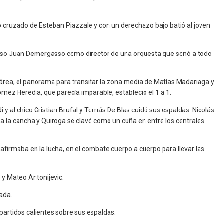
 cruzado de Esteban Piazzale y con un derechazo bajo batió al joven
alentoso Juan Demergasso como director de una orquesta que sonó a todo
 área, el panorama para transitar la zona media de Matías Madariaga y
Gómez Heredia, que parecía imparable, estableció el 1 a 1.
y al chico Cristian Brufal y Tomás De Blas cuidó sus espaldas. Nicolás
oda la cancha y Quiroga se clavó como un cuña en entre los centrales
firmaba en la lucha, en el combate cuerpo a cuerpo para llevar las
 y Mateo Antonijevic.
lada.
 partidos calientes sobre sus espaldas.