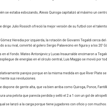
én se estaba esbozando, Alexis Quiroga capitalizó al máximo un centro
que dirige Julio Rossich ofreció la mejor versión de su futbol con el t
Gómez Heredia por izquierda, la rotación de Giovanni Tegaldi cerca del
 a su rival, convirtió al golero Sergio Palavecino en figura y a los 20’ 
en el fondo. Mateo Antonijevic y Lucas Insaurralde encimaron a Tegaldi 
 despliegue de energías en el círculo central, Luis Maggio se movió por t
elativamente parejos porque en la misma medida en que River Plate se a
amente sus revoluciones.
 dispone de gente alta, que va bien arriba como Quiroga, Ponce, Fantilli
ra una pelota que parecía perdida y selló el 2 a 1 con un gol de atropel
 igual se lanzó a la carga porque tiene jugadores con oficio y con muchos