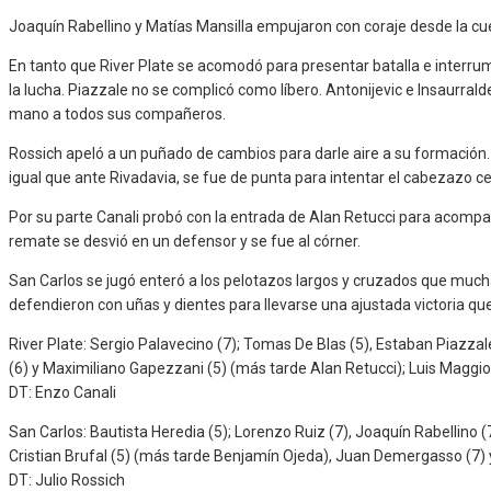
Joaquín Rabellino y Matías Mansilla empujaron con coraje desde la cue
En tanto que River Plate se acomodó para presentar batalla e interr
la lucha. Piazzale no se complicó como líbero. Antonijevic e Insaurra
mano a todos sus compañeros.
Rossich apeló a un puñado de cambios para darle aire a su formación.
igual que ante Rivadavia, se fue de punta para intentar el cabezazo cer
Por su parte Canali probó con la entrada de Alan Retucci para acompa
remate se desvió en un defensor y se fue al córner.
San Carlos se jugó enteró a los pelotazos largos y cruzados que mucha
defendieron con uñas y dientes para llevarse una ajustada victoria que
River Plate: Sergio Palavecino (7); Tomas De Blas (5), Estaban Piazzale 
(6) y Maximiliano Gapezzani (5) (más tarde Alan Retucci); Luis Maggio 
DT: Enzo Canali
San Carlos: Bautista Heredia (5); Lorenzo Ruiz (7), Joaquín Rabellino 
Cristian Brufal (5) (más tarde Benjamín Ojeda), Juan Demergasso (7) 
DT: Julio Rossich