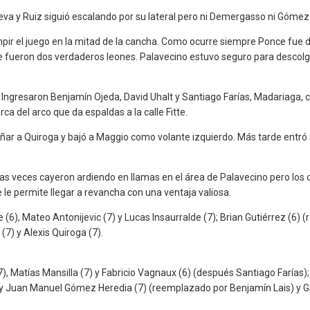
va y Ruiz siguió escalando por su lateral pero ni Demergasso ni Gómez He
umpir el juego en la mitad de la cancha. Como ocurre siempre Ponce fu
lde fueron dos verdaderos leones. Palavecino estuvo seguro para descolg
 Ingresaron Benjamín Ojeda, David Uhalt y Santiago Farías, Madariaga, c
ca del arco que da espaldas a la calle Fitte.
ñar a Quiroga y bajó a Maggio como volante izquierdo. Más tarde entró 
s veces cayeron ardiendo en llamas en el área de Palavecino pero los d
 le permite llegar a revancha con una ventaja valiosa.
(6), Mateo Antonijevic (7) y Lucas Insaurralde (7); Brian Gutiérrez (6) (r
(7) y Alexis Quiroga (7).
(7), Matías Mansilla (7) y Fabricio Vagnaux (6) (después Santiago Farías)
y Juan Manuel Gómez Heredia (7) (reemplazado por Benjamín Lais) y Gio