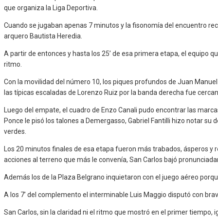
que organiza la Liga Deportiva.
Cuando se jugaban apenas 7 minutos y la fisonomía del encuentro reci
arquero Bautista Heredia.
A partir de entonces y hasta los 25’ de esa primera etapa, el equipo 
ritmo.
Con la movilidad del número 10, los piques profundos de Juan Manuel 
las típicas escaladas de Lorenzo Ruiz por la banda derecha fue cercando
Luego del empate, el cuadro de Enzo Canali pudo encontrar las marcas 
Ponce le pisó los talones a Demergasso, Gabriel Fantilli hizo notar su
verdes.
Los 20 minutos finales de esa etapa fueron más trabados, ásperos y r
acciones al terreno que más le convenía, San Carlos bajó pronunciad
Además los de la Plaza Belgrano inquietaron con el juego aéreo porque
A los 7’ del complemento el interminable Luis Maggio disputó con bravu
San Carlos, sin la claridad ni el ritmo que mostró en el primer tiempo,